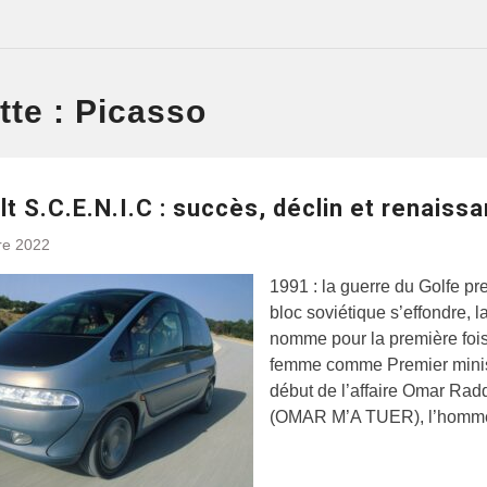
tte :
Picasso
t S.C.E.N.I.C : succès, déclin et renaiss
re 2022
1991 : la guerre du Golfe pre
bloc soviétique s’effondre, 
nomme pour la première foi
femme comme Premier minis
début de l’affaire Omar Rad
(OMAR M’A TUER), l’homme