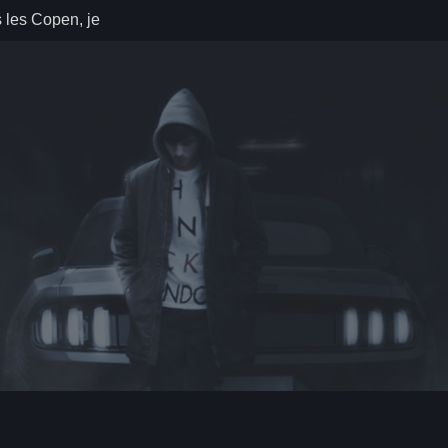
 les Copen, je
ais. (2002-
 Quoi ma
elle a ma
tion ne suffit