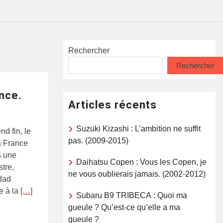
Rechercher
Rechercher
ance.
Articles récents
Suzuki Kizashi : L’ambition ne suffit
nd fin, le
pas. (2009-2015)
la France
s une
Daihatsu Copen : Vous les Copen, je
tre,
ne vous oublierais jamais. (2002-2012)
dad
 à la
[…]
Subaru B9 TRIBECA : Quoi ma
gueule ? Qu’est-ce qu’elle a ma
gueule ?