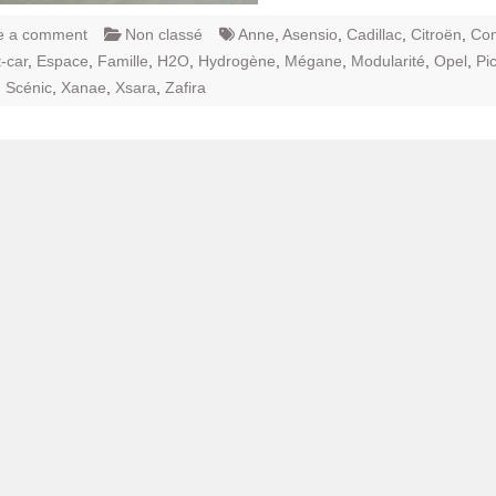
e a comment
Non classé
Anne
,
Asensio
,
Cadillac
,
Citroën
,
Con
-car
,
Espace
,
Famille
,
H2O
,
Hydrogène
,
Mégane
,
Modularité
,
Opel
,
Pi
,
Scénic
,
Xanae
,
Xsara
,
Zafira