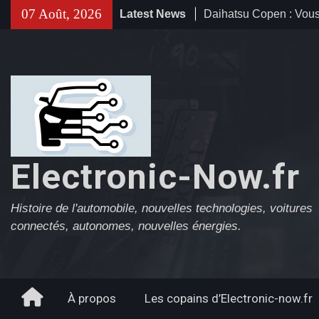
Skip
07 Août, 2026
Latest News
Daihatsu Copen : Vous
to
ne vous oublierais jam
content
2012)
Subaru B9 TRIBECA :
gueule ? Qu’est-ce qu’
gueule ?
Suzuki Kizashi : L’ambi
pas. (2009-2015)
Electronic-Now.fr
Histoire de l'automobile, nouvelles technologies, voitures
connectés, autonomes, nouvelles énergies.
Home
À propos
Les copains d’Electronic-now.fr