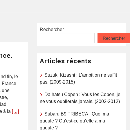
Rechercher
Rechercher
ance.
Articles récents
Suzuki Kizashi : L’ambition ne suffit
nd fin, le
pas. (2009-2015)
la France
s une
Daihatsu Copen : Vous les Copen, je
tre,
ne vous oublierais jamais. (2002-2012)
dad
 à la
[…]
Subaru B9 TRIBECA : Quoi ma
gueule ? Qu’est-ce qu’elle a ma
gueule ?