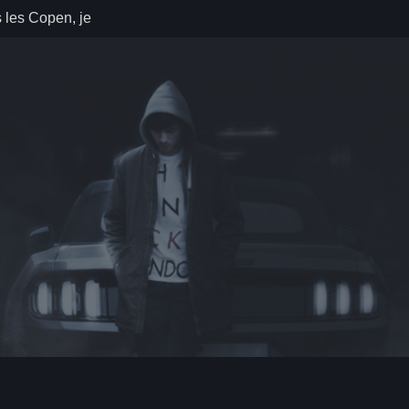
 les Copen, je
ais. (2002-
 Quoi ma
elle a ma
tion ne suffit