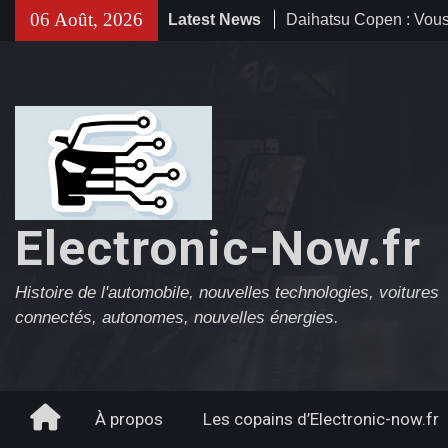
Skip
06 Août, 2026
Latest News
Daihatsu Copen : Vous
to
ne vous oublierais jam
content
2012)
Subaru B9 TRIBECA :
gueule ? Qu’est-ce qu’
gueule ?
Suzuki Kizashi : L’ambi
pas. (2009-2015)
Electronic-Now.fr
Histoire de l'automobile, nouvelles technologies, voitures
connectés, autonomes, nouvelles énergies.
Home
À propos
Les copains d’Electronic-now.fr