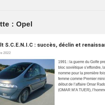
tte :
Opel
t S.C.E.N.I.C : succès, déclin et renaiss
re 2022
1991 : la guerre du Golfe pre
bloc soviétique s’effondre, 
nomme pour la première foi
femme comme Premier minis
début de l’affaire Omar Rad
(OMAR M’A TUER), l’homme