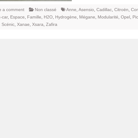
e a comment
Non classé
Anne
,
Asensio
,
Cadillac
,
Citroën
,
Con
-car
,
Espace
,
Famille
,
H2O
,
Hydrogène
,
Mégane
,
Modularité
,
Opel
,
Pi
,
Scénic
,
Xanae
,
Xsara
,
Zafira