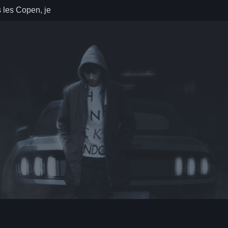
 les Copen, je
ais. (2002-
 Quoi ma
elle a ma
tion ne suffit