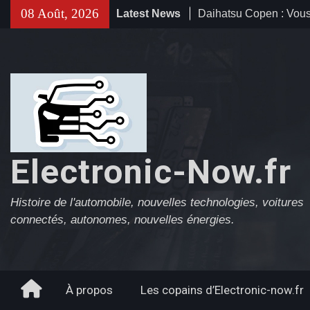
Skip
08 Août, 2026
Latest News
Daihatsu Copen : Vous
to
ne vous oublierais jam
content
2012)
Subaru B9 TRIBECA :
gueule ? Qu’est-ce qu’
gueule ?
Suzuki Kizashi : L’ambi
pas. (2009-2015)
Electronic-Now.fr
Histoire de l'automobile, nouvelles technologies, voitures
connectés, autonomes, nouvelles énergies.
Home
À propos
Les copains d’Electronic-now.fr