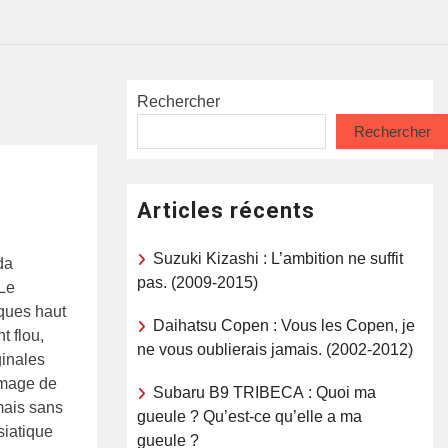
Rechercher
Rechercher
Articles récents
Suzuki Kizashi : L’ambition ne suffit
da
pas. (2009-2015)
 Le
ques haut
Daihatsu Copen : Vous les Copen, je
 flou,
ne vous oublierais jamais. (2002-2012)
ginales
image de
Subaru B9 TRIBECA : Quoi ma
mais sans
gueule ? Qu’est-ce qu’elle a ma
siatique
gueule ?